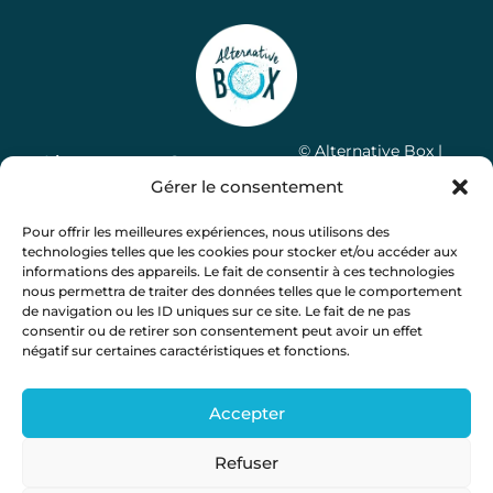
© Alternative Box |
Liens
Contactez-
Mentions légales
|
Gérer le consentement
utiles
nous
Politique de
13G rue des
confidentialité
|
CGV
|
Pour offrir les meilleures expériences, nous utilisons des
Notre
Coquelicots
technologies telles que les cookies pour stocker et/ou accéder aux
Réalisation Léa Ribes
concept
31290
informations des appareils. Le fait de consentir à ces technologies
FAQ
nous permettra de traiter des données telles que le comportement
Villefranche
de navigation ou les ID uniques sur ce site. Le fait de ne pas
Devenir
de
consentir ou de retirer son consentement peut avoir un effet
partenaires
Lauragais
négatif sur certaines caractéristiques et fonctions.
Contact
contact@alternativebox.fr
Mon
Accepter
06 36
compte
48 48
Blog
Refuser
52