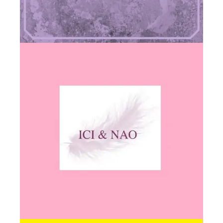
×
Une pause détente
sophro-yoga du son, le
temps d’une matinée