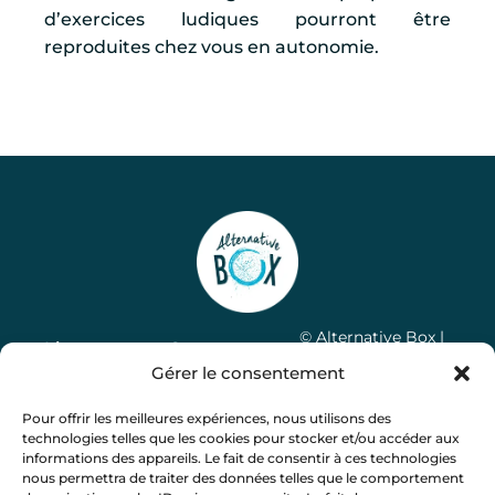
d’exercices ludiques pourront être
reproduites chez vous en autonomie.
© Alternative Box |
Liens
Contactez-
Mentions légales
|
Gérer le consentement
utiles
nous
Politique de
13G rue des
Pour offrir les meilleures expériences, nous utilisons des
confidentialité
|
CGV
|
Notre
Coquelicots
technologies telles que les cookies pour stocker et/ou accéder aux
Réalisation Léa Ribes
concept
31290
informations des appareils. Le fait de consentir à ces technologies
FAQ
nous permettra de traiter des données telles que le comportement
Villefranche